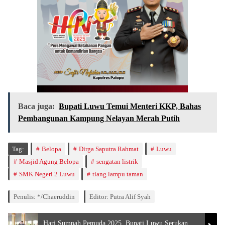
Baca juga:
Bupati Luwu Temui Menteri KKP, Bahas
Pembangunan Kampung Nelayan Merah Putih
Tag:
Belopa
Dirga Saputra Rahmat
Luwu
Masjid Agung Belopa
sengatan listrik
SMK Negeri 2 Luwu
tiang lampu taman
Penulis: */Chaeruddin
Editor: Putra Alif Syah
Hari Sumpah Pemuda 2025, Bupati Luwu Serukan