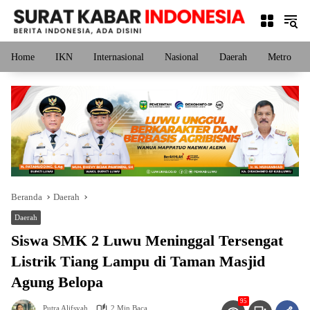
Langsung
ke
konten
Home
IKN
Internasional
Nasional
Daerah
Metro
Beranda
Daerah
Daerah
Siswa SMK 2 Luwu Meninggal Tersengat
Listrik Tiang Lampu di Taman Masjid
Agung Belopa
95
Putra Alifsyah
2 Min Baca