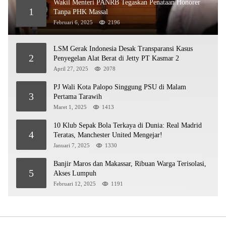
Wakil Menteri PANRB Tegaskan Penataan Honorer
1
Tanpa PHK Massal
Februari 6, 2025
2196
LSM Gerak Indonesia Desak Transparansi Kasus
2
Penyegelan Alat Berat di Jetty PT Kasmar 2
April 27, 2025
2078
PJ Wali Kota Palopo Singgung PSU di Malam
3
Pertama Tarawih
Maret 1, 2025
1413
10 Klub Sepak Bola Terkaya di Dunia: Real Madrid
4
Teratas, Manchester United Mengejar!
Januari 7, 2025
1330
Banjir Maros dan Makassar, Ribuan Warga Terisolasi,
5
Akses Lumpuh
Februari 12, 2025
1191