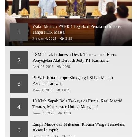
Wakil Menteri PANRB Tegaskan Penataan Honorer
1
Tanpa PHK Massal
Februari 6, 2025
2189
LSM Gerak Indonesia Desak Transparansi Kasus
2
Penyegelan Alat Berat di Jetty PT Kasmar 2
April 27, 2025
2066
PJ Wali Kota Palopo Singgung PSU di Malam
3
Pertama Tarawih
Maret 1, 2025
1402
10 Klub Sepak Bola Terkaya di Dunia: Real Madrid
4
Teratas, Manchester United Mengejar!
Januari 7, 2025
1313
Banjir Maros dan Makassar, Ribuan Warga Terisolasi,
5
Akses Lumpuh
Februari 12, 2025
1176