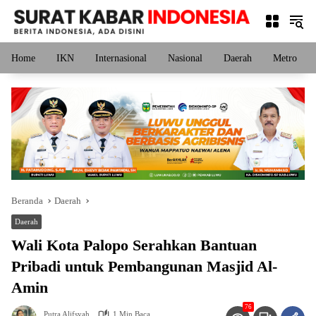
Langsung
ke
konten
Home
IKN
Internasional
Nasional
Daerah
Metro
Beranda
Daerah
Daerah
Wali Kota Palopo Serahkan Bantuan
Pribadi untuk Pembangunan Masjid Al-
Amin
76
Putra Alifsyah
1 Min Baca