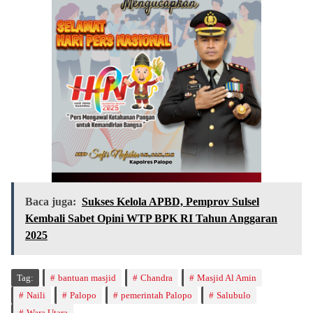
Baca juga:
Sukses Kelola APBD, Pemprov Sulsel
Kembali Sabet Opini WTP BPK RI Tahun Anggaran
2025
Tag:
bantuan masjid
Chandra
Masjid Al Amin
Naili
Palopo
pemerintah Palopo
Salubulo
Wara Utara