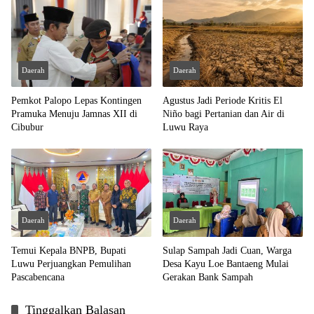
Daerah
Daerah
Pemkot Palopo Lepas Kontingen
Agustus Jadi Periode Kritis El
Pramuka Menuju Jamnas XII di
Niño bagi Pertanian dan Air di
Cibubur
Luwu Raya
Daerah
Daerah
Temui Kepala BNPB, Bupati
Sulap Sampah Jadi Cuan, Warga
Luwu Perjuangkan Pemulihan
Desa Kayu Loe Bantaeng Mulai
Pascabencana
Gerakan Bank Sampah
Tinggalkan Balasan