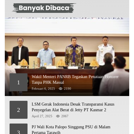
Wakil Menteri PANRB Tegaskan Penataan Honorer
1
Tanpa PHK Massal
Februari 6, 2025
2190
LSM Gerak Indonesia Desak Transparansi Kasus
2
Penyegelan Alat Berat di Jetty PT Kasmar 2
April 27, 2025
2067
PJ Wali Kota Palopo Singgung PSU di Malam
3
Pertama Tarawih