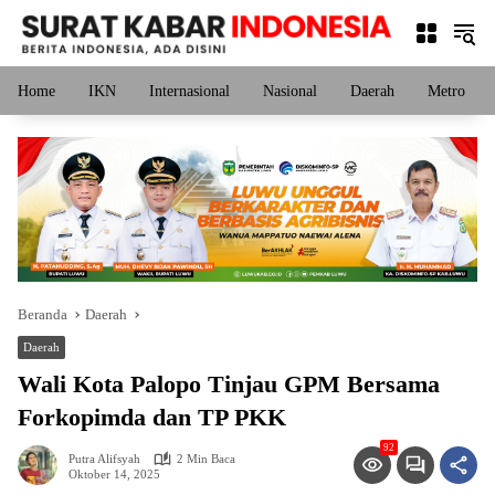
Langsung
ke
konten
Home
IKN
Internasional
Nasional
Daerah
Metro
Beranda
Daerah
Daerah
Wali Kota Palopo Tinjau GPM Bersama
Forkopimda dan TP PKK
92
Putra Alifsyah
2 Min Baca
Oktober 14, 2025