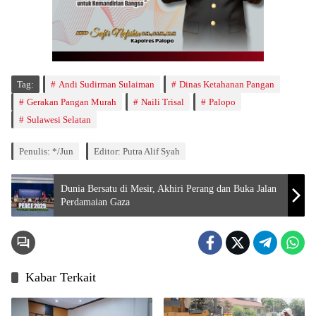
Tag:
Andi Sudirman Sulaiman
Dinas Ketahanan Pangan
Gerakan Pangan Murah
Naili Trisal
Palopo
Sulawesi Selatan
Penulis: */Jun
Editor: Putra Alif Syah
Dunia Bersatu di Mesir, Akhiri Perang dan Buka Jalan
Perdamaian Gaza
Kabar Terkait