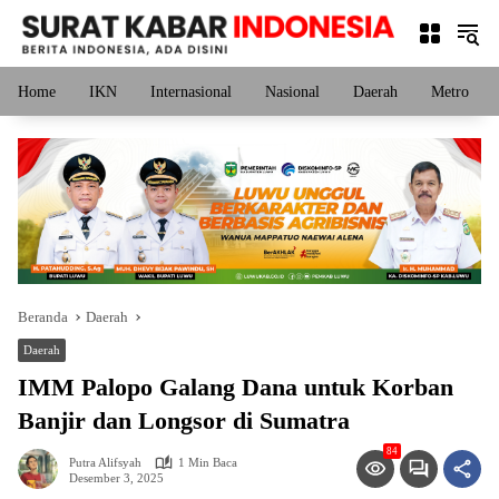
Langsung
ke
konten
Home
IKN
Internasional
Nasional
Daerah
Metro
Beranda
Daerah
Daerah
IMM Palopo Galang Dana untuk Korban
Banjir dan Longsor di Sumatra
84
Putra Alifsyah
1 Min Baca
Desember 3, 2025