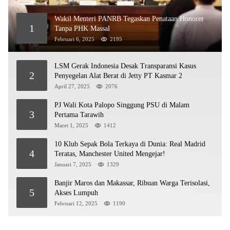
Wakil Menteri PANRB Tegaskan Penataan Honorer
1
Tanpa PHK Massal
Februari 6, 2025
2195
LSM Gerak Indonesia Desak Transparansi Kasus
2
Penyegelan Alat Berat di Jetty PT Kasmar 2
April 27, 2025
2076
PJ Wali Kota Palopo Singgung PSU di Malam
3
Pertama Tarawih
Maret 1, 2025
1412
10 Klub Sepak Bola Terkaya di Dunia: Real Madrid
4
Teratas, Manchester United Mengejar!
Januari 7, 2025
1329
Banjir Maros dan Makassar, Ribuan Warga Terisolasi,
5
Akses Lumpuh
Februari 12, 2025
1190