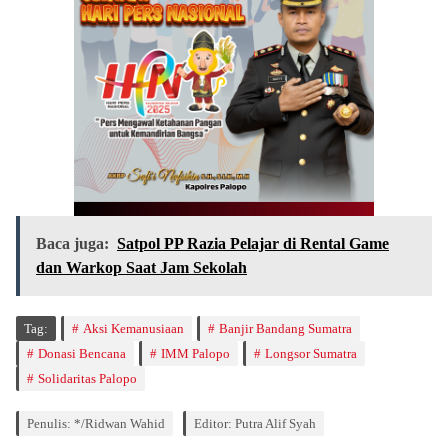
Baca juga:
Satpol PP Razia Pelajar di Rental Game
dan Warkop Saat Jam Sekolah
Tag:
Aksi Kemanusiaan
Banjir Bandang Sumatra
Donasi Bencana
IMM Palopo
Longsor Sumatra
Solidaritas Palopo
Penulis: */Ridwan Wahid
Editor: Putra Alif Syah