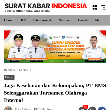
Langsung
ke
konten
Home
IKN
Internasional
Nasional
Daerah
Metro
Beranda
Daerah
Daerah
Jaga Kesehatan dan Kekompakan, PT BMS
Selenggarakan Turnamen Olahraga
Internal
107
Putra Alifsyah
2 Min Baca