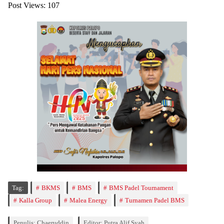
Post Views:
107
Tag:
BKMS
BMS
BMS Padel Tournament
Kalla Group
Malea Energy
Turnamen Padel BMS
Penulis: Chaeruddin
Editor: Putra Alif Syah