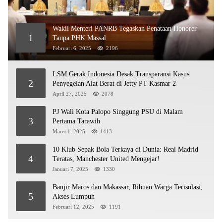
Wakil Menteri PANRB Tegaskan Penataan Honorer
1
Tanpa PHK Massal
Februari 6, 2025
2196
LSM Gerak Indonesia Desak Transparansi Kasus
2
Penyegelan Alat Berat di Jetty PT Kasmar 2
April 27, 2025
2078
PJ Wali Kota Palopo Singgung PSU di Malam
3
Pertama Tarawih
Maret 1, 2025
1413
10 Klub Sepak Bola Terkaya di Dunia: Real Madrid
4
Teratas, Manchester United Mengejar!
Januari 7, 2025
1330
Banjir Maros dan Makassar, Ribuan Warga Terisolasi,
5
Akses Lumpuh
Februari 12, 2025
1191