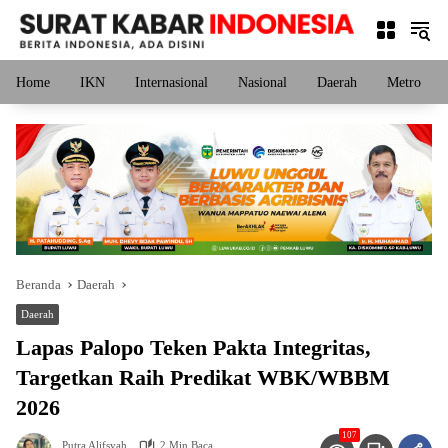
Langsung
ke
konten
Home
IKN
Internasional
Nasional
Daerah
Metro
Beranda
Daerah
Daerah
Lapas Palopo Teken Pakta Integritas,
Targetkan Raih Predikat WBK/WBBM
2026
107
Putra Alifsyah
2 Min Baca