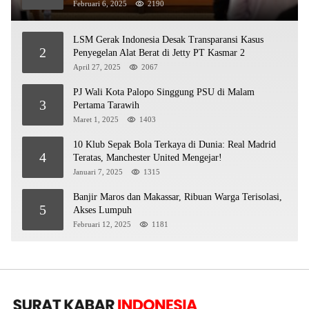
Februari 6, 2025
2190
LSM Gerak Indonesia Desak Transparansi Kasus
2
Penyegelan Alat Berat di Jetty PT Kasmar 2
April 27, 2025
2067
PJ Wali Kota Palopo Singgung PSU di Malam
3
Pertama Tarawih
Maret 1, 2025
1403
10 Klub Sepak Bola Terkaya di Dunia: Real Madrid
4
Teratas, Manchester United Mengejar!
Januari 7, 2025
1315
Banjir Maros dan Makassar, Ribuan Warga Terisolasi,
5
Akses Lumpuh
Februari 12, 2025
1181