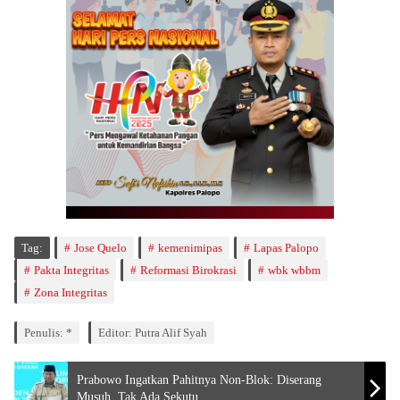
Tag:
Jose Quelo
kemenimipas
Lapas Palopo
Pakta Integritas
Reformasi Birokrasi
wbk wbbm
Zona Integritas
Penulis: *
Editor: Putra Alif Syah
Prabowo Ingatkan Pahitnya Non-Blok: Diserang
Musuh, Tak Ada Sekutu