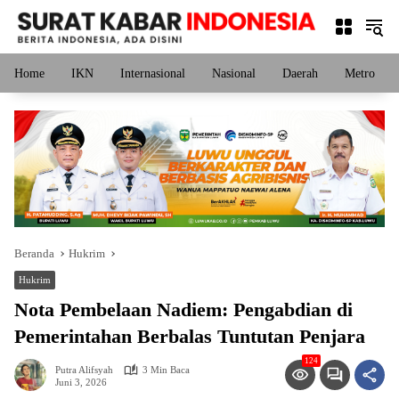
Langsung
ke
konten
Home
IKN
Internasional
Nasional
Daerah
Metro
Beranda
Hukrim
Hukrim
Nota Pembelaan Nadiem: Pengabdian di
Pemerintahan Berbalas Tuntutan Penjara
124
Putra Alifsyah
3 Min Baca
Juni 3, 2026