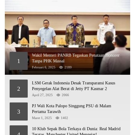
Wakil Menteri PANRB Tegaskan Penataan Honorer
1
Tanpa PHK Massal
Februari 6, 2025
2189
LSM Gerak Indonesia Desak Transparansi Kasus
2
Penyegelan Alat Berat di Jetty PT Kasmar 2
April 27, 2025
2066
PJ Wali Kota Palopo Singgung PSU di Malam
3
Pertama Tarawih
Maret 1, 2025
1402
10 Klub Sepak Bola Terkaya di Dunia: Real Madrid
4
Teratas, Manchester United Mengejar!