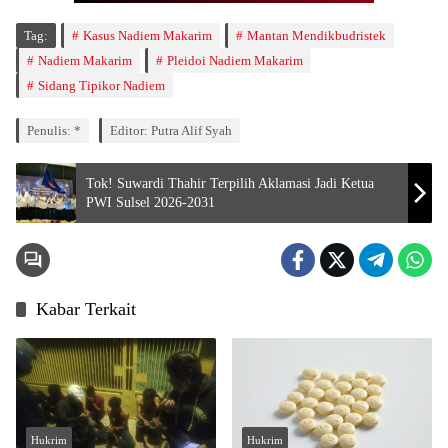
Tag:
Kasus Nadiem Makarim
Mantan Mendikbudristek
Nadiem Makarim
Pleidoi Nadiem Makarim
Sidang Tipikor Nadiem
Penulis: *
Editor: Putra Alif Syah
Tok! Suwardi Thahir Terpilih Aklamasi Jadi Ketua
PWI Sulsel 2026-2031
Kabar Terkait
Hukrim
Hukrim