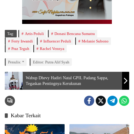
Tag:
Artis Peduli
Donasi Bencana Sumatra
Ferry Irwandi
Influencer Peduli
Melanie Subono
Praz Teguh
Rachel Vennya
Penulis: *
Editor: Putra Alif Syah
Wabup Dhevy Hadiri Natal GPIL Padang Sappa,
Tegaskan Pentingnya Kerukunan
Kabar Terkait