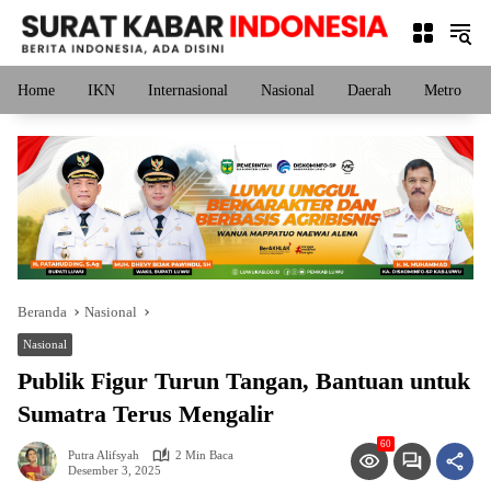
Langsung
ke
konten
Home
IKN
Internasional
Nasional
Daerah
Metro
Beranda
Nasional
Nasional
Publik Figur Turun Tangan, Bantuan untuk
Sumatra Terus Mengalir
60
Putra Alifsyah
2 Min Baca
Desember 3, 2025