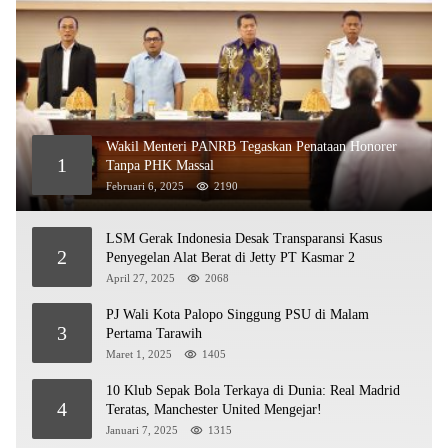
Wakil Menteri PANRB Tegaskan Penataan Honorer
1
Tanpa PHK Massal
Februari 6, 2025
2190
LSM Gerak Indonesia Desak Transparansi Kasus
2
Penyegelan Alat Berat di Jetty PT Kasmar 2
April 27, 2025
2068
PJ Wali Kota Palopo Singgung PSU di Malam
3
Pertama Tarawih
Maret 1, 2025
1405
10 Klub Sepak Bola Terkaya di Dunia: Real Madrid
4
Teratas, Manchester United Mengejar!
Januari 7, 2025
1315