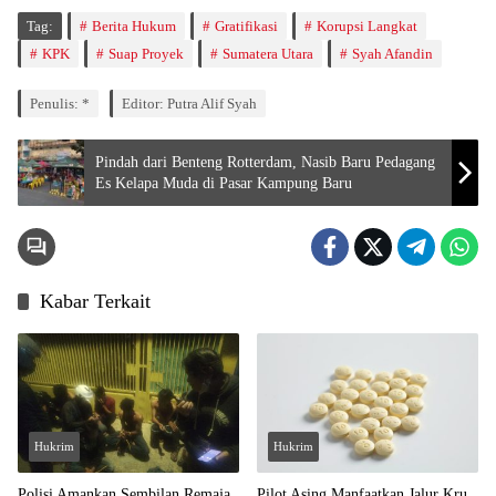
Tag:
Berita Hukum
Gratifikasi
Korupsi Langkat
KPK
Suap Proyek
Sumatera Utara
Syah Afandin
Penulis: *
Editor: Putra Alif Syah
Pindah dari Benteng Rotterdam, Nasib Baru Pedagang
Es Kelapa Muda di Pasar Kampung Baru
Kabar Terkait
Hukrim
Hukrim
Polisi Amankan Sembilan Remaja
Pilot Asing Manfaatkan Jalur Kru