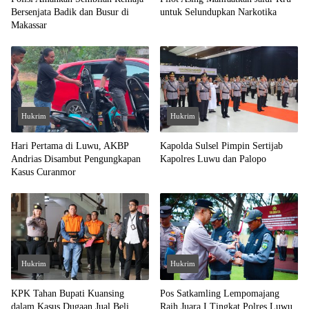
Bersenjata Badik dan Busur di
untuk Selundupkan Narkotika
Makassar
Hukrim
Hukrim
Hari Pertama di Luwu, AKBP
Kapolda Sulsel Pimpin Sertijab
Andrias Disambut Pengungkapan
Kapolres Luwu dan Palopo
Kasus Curanmor
Hukrim
Hukrim
KPK Tahan Bupati Kuansing
Pos Satkamling Lempomajang
dalam Kasus Dugaan Jual Beli
Raih Juara I Tingkat Polres Luwu