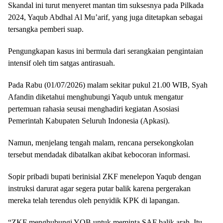
Skandal ini turut menyeret mantan tim suksesnya pada Pilkada
2024, Yaqub Abdhal Al Mu’arif, yang juga ditetapkan sebagai
tersangka pemberi suap.
Pengungkapan kasus ini bermula dari serangkaian pengintaian
intensif oleh tim satgas antirasuah.
Pada Rabu (01/07/2026) malam sekitar pukul 21.00 WIB, Syah
Afandin diketahui menghubungi Yaqub untuk mengatur
pertemuan rahasia seusai menghadiri kegiatan Asosiasi
Pemerintah Kabupaten Seluruh Indonesia (Apkasi).
Namun, menjelang tengah malam, rencana persekongkolan
tersebut mendadak dibatalkan akibat kebocoran informasi.
Sopir pribadi bupati berinisial ZKF menelepon Yaqub dengan
instruksi darurat agar segera putar balik karena pergerakan
mereka telah terendus oleh penyidik KPK di lapangan.
“ZKF menghubungi YQB untuk meminta SAF balik arah. Itu