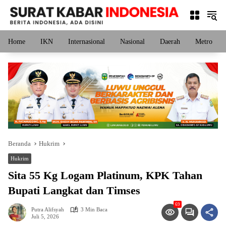
Langsung
ke
konten
Home
IKN
Internasional
Nasional
Daerah
Metro
Beranda
Hukrim
Hukrim
Sita 55 Kg Logam Platinum, KPK Tahan
Bupati Langkat dan Timses
69
Putra Alifsyah
3 Min Baca
Juli 5, 2026