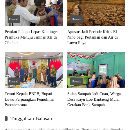
Daerah
Daerah
Pemkot Palopo Lepas Kontingen
Agustus Jadi Periode Kritis El
Pramuka Menuju Jamnas XII di
Niño bagi Pertanian dan Air di
Cibubur
Luwu Raya
Daerah
Daerah
Temui Kepala BNPB, Bupati
Sulap Sampah Jadi Cuan, Warga
Luwu Perjuangkan Pemulihan
Desa Kayu Loe Bantaeng Mulai
Pascabencana
Gerakan Bank Sampah
Tinggalkan Balasan
Alamat email Anda tidak akan dipublikasikan.
Ruas yang wajib ditandai