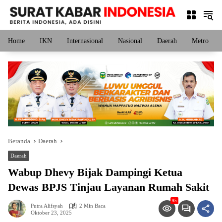
Langsung
ke
konten
Home
IKN
Internasional
Nasional
Daerah
Metro
Beranda
Daerah
Daerah
Wabup Dhevy Bijak Dampingi Ketua
Dewas BPJS Tinjau Layanan Rumah Sakit
95
Putra Alifsyah
2 Min Baca
Oktober 23, 2025