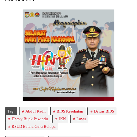
Tag:
Abdul Kadir
BPJS Kesehatan
Dewas BPJS
Dhevy Bijak Pawindu
JKN
Luwu
RSUD Batara Guru Belopa