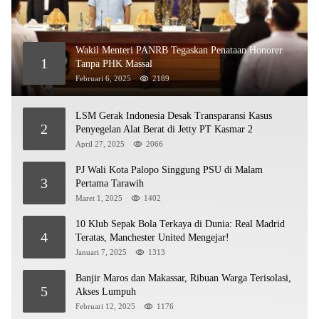
Wakil Menteri PANRB Tegaskan Penataan Honorer
1
Tanpa PHK Massal
Februari 6, 2025
2189
LSM Gerak Indonesia Desak Transparansi Kasus
2
Penyegelan Alat Berat di Jetty PT Kasmar 2
April 27, 2025
2066
PJ Wali Kota Palopo Singgung PSU di Malam
3
Pertama Tarawih
Maret 1, 2025
1402
10 Klub Sepak Bola Terkaya di Dunia: Real Madrid
4
Teratas, Manchester United Mengejar!
Januari 7, 2025
1313
Banjir Maros dan Makassar, Ribuan Warga Terisolasi,
5
Akses Lumpuh
Februari 12, 2025
1176