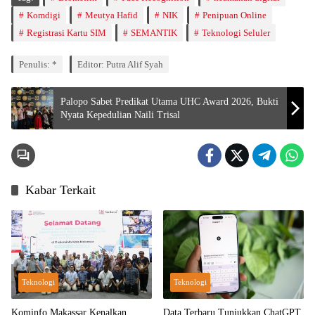
Komdigi
Meutya Hafid
NIK
Penipuan Online
Registrasi Kartu SIM
SEMANTIK
Teknologi Seluler
Penulis: *
Editor: Putra Alif Syah
Palopo Sabet Predikat Utama UHC Award 2026, Bukti
Nyata Kepedulian Naili Trisal
Kabar Terkait
Teknologi
Teknologi
Kominfo Makassar Kenalkan
Data Terbaru Tunjukkan ChatGPT