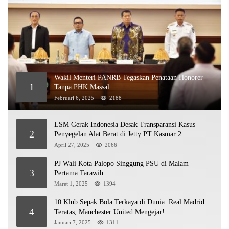
Wakil Menteri PANRB Tegaskan Penataan Honorer
1
Tanpa PHK Massal
Februari 6, 2025
2188
LSM Gerak Indonesia Desak Transparansi Kasus
2
Penyegelan Alat Berat di Jetty PT Kasmar 2
April 27, 2025
2066
PJ Wali Kota Palopo Singgung PSU di Malam
3
Pertama Tarawih
Maret 1, 2025
1394
10 Klub Sepak Bola Terkaya di Dunia: Real Madrid
4
Teratas, Manchester United Mengejar!
Januari 7, 2025
1311