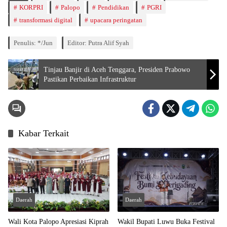
KORPRI
Palopo
Pendidikan
PGRI
transformasi digital
upacara peringatan
Penulis: */Jun
Editor: Putra Alif Syah
Tinjau Banjir di Aceh Tenggara, Presiden Prabowo
Pastikan Perbaikan Infrastruktur
Kabar Terkait
Daerah
Daerah
Wali Kota Palopo Apresiasi Kiprah
Wakil Bupati Luwu Buka Festival