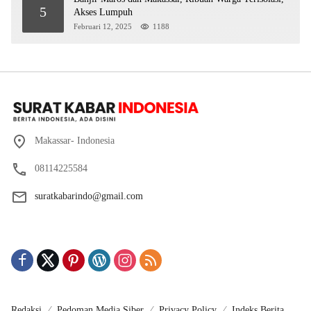
5
Akses Lumpuh
Februari 12, 2025
1188
Makassar- Indonesia
08114225584
suratkabarindo@gmail.com
Redaksi
Pedoman Media Siber
Privacy Policy
Indeks Berita