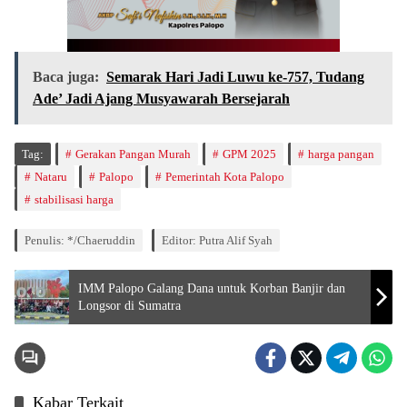
Baca juga:
Semarak Hari Jadi Luwu ke-757, Tudang
Ade’ Jadi Ajang Musyawarah Bersejarah
Tag:
Gerakan Pangan Murah
GPM 2025
harga pangan
Nataru
Palopo
Pemerintah Kota Palopo
stabilisasi harga
Penulis: */Chaeruddin
Editor: Putra Alif Syah
IMM Palopo Galang Dana untuk Korban Banjir dan
Longsor di Sumatra
Kabar Terkait