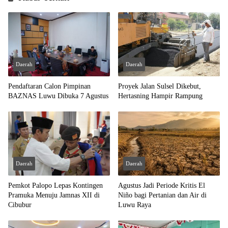
Daerah
Daerah
Pendaftaran Calon Pimpinan
Proyek Jalan Sulsel Dikebut,
BAZNAS Luwu Dibuka 7 Agustus
Hertasning Hampir Rampung
Daerah
Daerah
Pemkot Palopo Lepas Kontingen
Agustus Jadi Periode Kritis El
Pramuka Menuju Jamnas XII di
Niño bagi Pertanian dan Air di
Cibubur
Luwu Raya