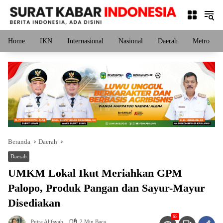
Langsung
ke
konten
Home
IKN
Internasional
Nasional
Daerah
Metro
Beranda
Daerah
Daerah
UMKM Lokal Ikut Meriahkan GPM
Palopo, Produk Pangan dan Sayur-Mayur
Disediakan
65
Putra Alifsyah
2 Min Baca