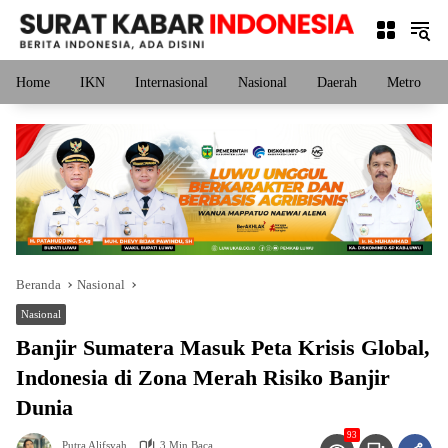
Langsung
ke
konten
Home
IKN
Internasional
Nasional
Daerah
Metro
Beranda
Nasional
Nasional
Banjir Sumatera Masuk Peta Krisis Global,
Indonesia di Zona Merah Risiko Banjir
Dunia
93
Putra Alifsyah
3 Min Baca