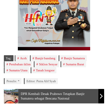
Tag:
Aceh
Banjir bandang
Banjir Sumatera
Perubahan iklim
Siklon Senyar
Sumatra Barat
Sumatra Utara
Tanah longsor
Penulis: *
Editor: Putra Alif Syah
DPR Kembali Desak Prabowo Tetapkan Banjir
Sumatera sebagai Bencana Nasional